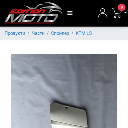
0
Продукти
Части
Спойлер
KTM LS