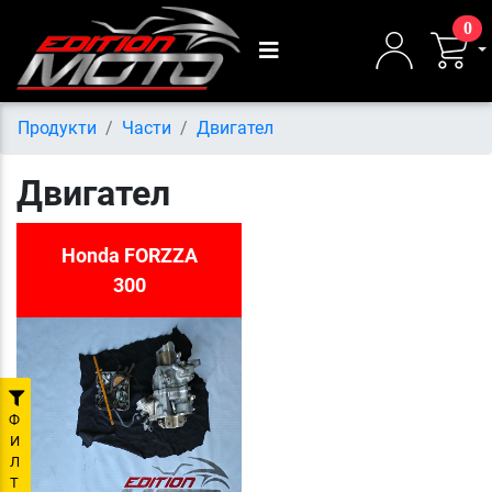
0
Продукти
Части
Двигател
Двигател
Honda FORZZA
300
Ф
И
Л
Т