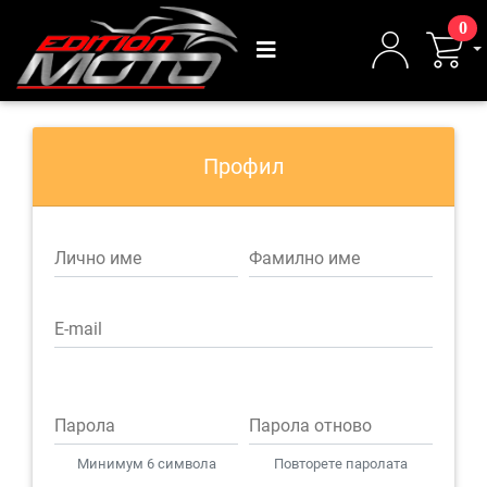
0
Профил
Лично име
Фамилно име
E-mail
Парола
Парола отново
Минимум 6 символа
Повторете паролата