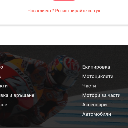
Нов клиент? Регистрирайте се тук
ло
Екипировка
с
Мотоциклети
кти
Части
вка и връщане
Мотори за части
ане
Аксесоари
Автомобили