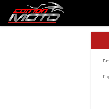
E-m
Па