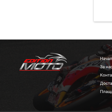
Нача
За на
Конта
Доста
Плащ