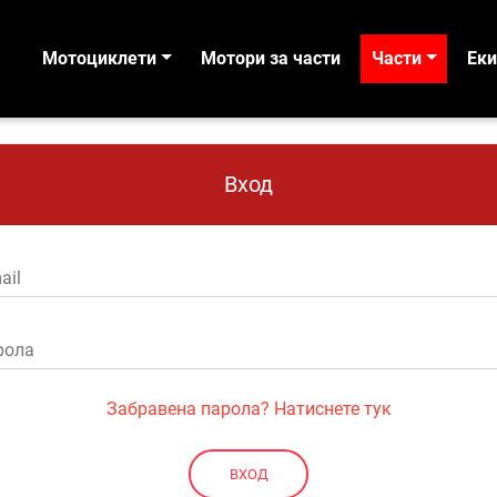
Мотоциклети
Мотори за части
Части
Ек
Вход
ail
рола
Забравена парола? Натиснете тук
ВХОД